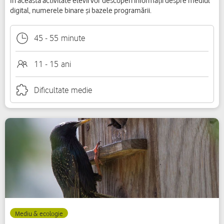
În această activitate elevii vor descoperi informații despre mediul
digital, numerele binare și bazele programării.
45
-
55
minute
11 - 15
ani
Dificultate
medie
Mediu & ecologie