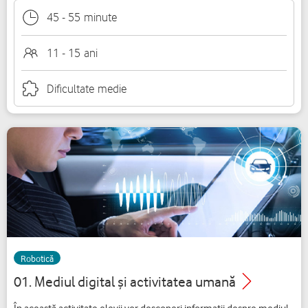
45
-
55
minute
11 - 15
ani
Dificultate
medie
Robotică
01. Mediul digital și activitatea umană