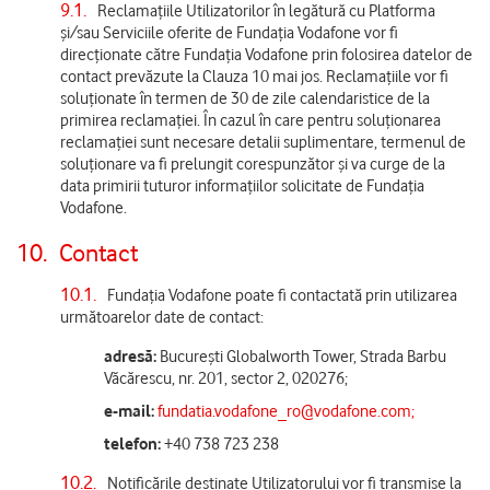
9.1.
Reclamațiile Utilizatorilor în legătură cu Platforma
și/sau Serviciile oferite de Fundația Vodafone vor fi
direcționate către Fundația Vodafone prin folosirea datelor de
contact prevăzute la Clauza 10 mai jos. Reclamațiile vor fi
soluționate în termen de 30 de zile calendaristice de la
primirea reclamației. În cazul în care pentru soluționarea
reclamației sunt necesare detalii suplimentare, termenul de
soluționare va fi prelungit corespunzător și va curge de la
data primirii tuturor informațiilor solicitate de Fundația
Vodafone.
10.
Contact
10.1.
Fundația Vodafone poate fi contactată prin utilizarea
următoarelor date de contact:
adresă:
București Globalworth Tower, Strada Barbu
Văcărescu, nr. 201, sector 2, 020276;
e-mail:
fundatia.vodafone_ro@vodafone.com
;
telefon:
+40 738 723 238
10.2.
Notificările destinate Utilizatorului vor fi transmise la