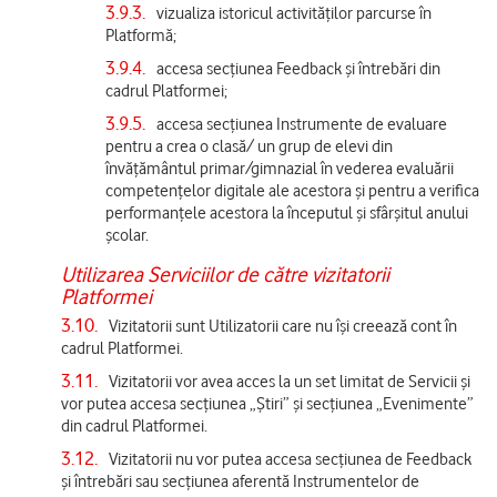
3.9.3.
vizualiza istoricul activităților parcurse în
Platformă;
3.9.4.
accesa secțiunea Feedback și întrebări din
cadrul Platformei;
3.9.5.
accesa secțiunea Instrumente de evaluare
pentru a crea o clasă/ un grup de elevi din
învățământul primar/gimnazial în vederea evaluării
competențelor digitale ale acestora și pentru a verifica
performanțele acestora la începutul și sfârșitul anului
școlar.
Utilizarea Serviciilor de către vizitatorii
Platformei
3.10.
Vizitatorii sunt Utilizatorii care nu își creează cont în
cadrul Platformei.
3.11.
Vizitatorii vor avea acces la un set limitat de Servicii și
vor putea accesa secțiunea „Știri” și secțiunea „Evenimente”
din cadrul Platformei.
3.12.
Vizitatorii nu vor putea accesa secțiunea de Feedback
și întrebări sau secțiunea aferentă Instrumentelor de