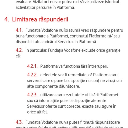
evaluare. Vizitatorii nu vor putea nici să vizualizeze istoricul
activităților parcurse în Platformă.
4.
Limitarea răspunderii
4.1.
Fundația Vodafone nu își asumă vreo răspundere pentru
buna funcționare a Platformei, conținutul Platformei și/ sau
disponibilitatea oricărui Serviciu din Platformă.
4.2.
În particular, Fundația Vodafone exclude orice garanție
că:
4.2.1.
Platforma va funcționa fără întreruperi;
4.2.2.
defectele vor fi remediate, că Platforma sau
serverul care o pune la dispoziție nu conține viruși sau
alte componente dăunătoare;
4.2.3.
utilizarea sau rezultatele utilizării Platformei
sau că informațiile puse la dispoziție aferente
Serviciilor oferite sunt corecte, exacte sau sigure în
orice alt fel.
4.3.
Fundația Vodafone nu va putea fi ținută răspunzătoare
pentru orice fel de disfuncționalități sau dificultăți de utilizare