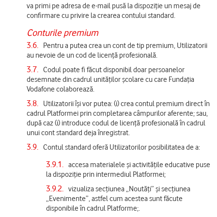
va primi pe adresa de e-mail pusă la dispoziție un mesaj de
confirmare cu privire la crearea contului standard.
Conturile premium
3.6.
Pentru a putea crea un cont de tip premium, Utilizatorii
au nevoie de un cod de licență profesională.
3.7.
Codul poate fi făcut disponibil doar persoanelor
desemnate din cadrul unităților școlare cu care Fundația
Vodafone colaborează.
3.8.
Utilizatorii își vor putea: (i) crea contul premium direct în
cadrul Platformei prin completarea câmpurilor aferente; sau,
după caz (i) introduce codul de licență profesională în cadrul
unui cont standard deja înregistrat.
3.9.
Contul standard oferă Utilizatorilor posibilitatea de a:
3.9.1.
accesa materialele și activitățile educative puse
la dispoziție prin intermediul Platformei;
3.9.2.
vizualiza secțiunea „Noutăți” și secțiunea
„Evenimente”, astfel cum acestea sunt făcute
disponibile în cadrul Platforme;.