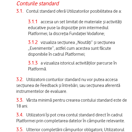
Conturile standard
3.1.
Contul standard oferă Utilizatorilor posibilitatea de a:
3.1.1
accesa un set limitat de materiale și activități
educative puse la dispoziție prin intermediul
Platformei, la discreția Fundației Vodafone;
3.1.2
vizualiza secțiunea „Noutăți” și secțiunea
„Evenimente”, astfel cum acestea sunt făcute
disponibile în cadrul Platformei;
3.1.3
a vizualiza istoricul activităților parcurse în
Platformă.
3.2.
Utilizatorii conturilor standard nu vor putea accesa
secțiunea de Feedback și întrebări, sau secțiunea aferentă
instrumentelor de evaluare.
3.3.
Vârsta minimă pentru crearea contului standard este de
18 ani.
3.4.
Utilizatorii își pot crea contul standard direct în cadrul
Platformei prin completarea datelor în câmpurile relevante.
3.5.
Ulterior completării câmpurilor obligatorii, Utilizatorul