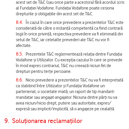
acest set de T&C (sau orice parte a acestora) fără acordul scris
al Fundației Vodafone. Fundația Vodafone poate cesiona
drepturile și obligațiile din acest set de T&C.
8.4.
În cazul în care orice prevedere a prezentelor T&C este
considerată de către o instanță competentă ca fiind contrară
legii în orice privință, respectiva prevedere va fi eliminată din
setul de T&C, iar celelalte prevederi ale T&C nu vor fi
afectate.
8.5.
Prezentele T&C reglementează relația dintre Fundația
Vodafone și Utilizator. Cu excepția cazului în care se prevede
în mod expres contrariul, T&C nu creează niciun fel de
drepturi pentru terțe persoane.
8.6.
Nicio prevedere a prezentelor T&C nu va fi interpretată
ca stabilind între Utilizator şi Fundația Vodafone un
parteneriat, o societate mixtă, un raport de tip mandant-
mandatar sau angajat-angajator. Niciuna dintre părți nu va
avea niciun/nicio drept, putere sau autoritate, expres/
expresă sau implicit/implicită, să o angajeze pe cealaltă.
9.
Soluționarea reclamațiilor