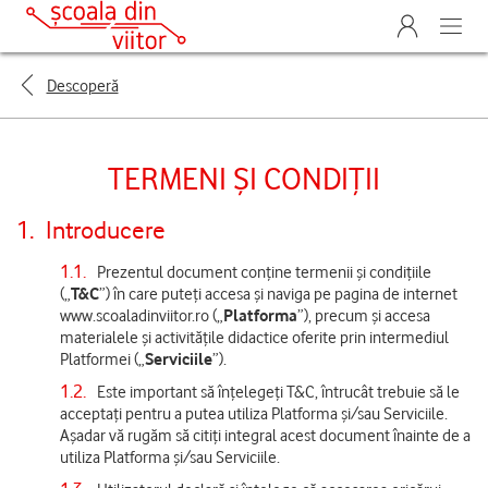
Descoperă
TERMENI ȘI CONDIȚII
1.
Introducere
1.1.
Prezentul document conține termenii și condițiile
(„
T&C
”) în care puteți accesa și naviga pe pagina de internet
www.scoaladinviitor.ro („
Platforma
”), precum și accesa
materialele și activitățile didactice oferite prin intermediul
Platformei („
Serviciile
”).
1.2.
Este important să înțelegeți T&C, întrucât trebuie să le
acceptați pentru a putea utiliza Platforma și/sau Serviciile.
Așadar vă rugăm să citiți integral acest document înainte de a
utiliza Platforma și/sau Serviciile.