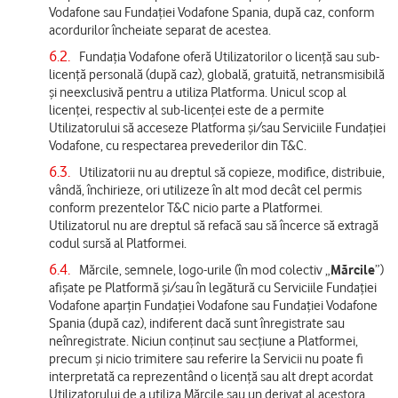
Vodafone sau Fundației Vodafone Spania, după caz, conform
acordurilor încheiate separat de acestea.
6.2.
Fundația Vodafone oferă Utilizatorilor o licență sau sub-
licență personală (după caz), globală, gratuită, netransmisibilă
şi neexclusivă pentru a utiliza Platforma. Unicul scop al
licenței, respectiv al sub-licenței este de a permite
Utilizatorului să acceseze Platforma și/sau Serviciile Fundației
Vodafone, cu respectarea prevederilor din T&C.
6.3.
Utilizatorii nu au dreptul să copieze, modifice, distribuie,
vândă, închirieze, ori utilizeze în alt mod decât cel permis
conform prezentelor T&C nicio parte a Platformei.
Utilizatorul nu are dreptul să refacă sau să încerce să extragă
codul sursă al Platformei.
6.4.
Mărcile, semnele, logo-urile (în mod colectiv „
Mărcile
”)
afișate pe Platformă și/sau în legătură cu Serviciile Fundației
Vodafone aparțin Fundației Vodafone sau Fundației Vodafone
Spania (după caz), indiferent dacă sunt înregistrate sau
neînregistrate. Niciun conținut sau secțiune a Platformei,
precum și nicio trimitere sau referire la Servicii nu poate fi
interpretată ca reprezentând o licență sau alt drept acordat
Utilizatorului de a utiliza Mărcile sau un derivat al acestora.