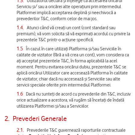
1.3.
Utilizatorul declară și înțelege că accesarea oricărui
Serviciu și/ sau a oricărei alte operațiuni prin intermediul
Platformei implică acceptarea deplină și neechivocă a
prevederilor T&C, conform celor de mai jos.
1.4.
Atunci când vă creați un cont (cont standard sau
premium), vă vom solicita să vă exprimați acordul cu privire la
prezentele T&C printr-o acțiune specifică.
1.5
În cazul în care utilizați Platforma și/sau Serviciile în
calitate de vizitator (fără a vă crea un cont), vom considera ca
ați acceptat prezentele T&C, în forma aplicabilă la acel
moment. Pentru evitarea oricărui dubiu, prezentele T&C se
aplică oricărui Utilizator care accesează Platforma în calitate
de vizitator, chiar dacă nu accesează și Serviciile sau alte
servicii speciale oferite prin intermediul Platformei.
1.6
Dacă nu sunteți de acord cu prevederile din T&C, inclusiv
orice actualizare a acestora, vă rugăm să încetați de îndată
utilizarea Platformei și/sau a Serviciilor.
2.
Prevederi Generale
2.1.
Prevederile T&C guvernează raporturile contractuale