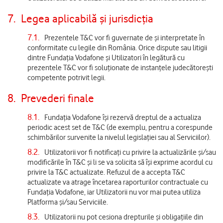
7.
Legea aplicabilă și jurisdicția
7.1.
Prezentele T&C vor fi guvernate de și interpretate în
conformitate cu legile din România. Orice dispute sau litigii
dintre Fundația Vodafone și Utilizatori în legătură cu
prezentele T&C vor fi soluționate de instanțele judecătorești
competente potrivit legii.
8.
Prevederi finale
8.1.
Fundația Vodafone își rezervă dreptul de a actualiza
periodic acest set de T&C (de exemplu, pentru a corespunde
schimbărilor survenite la nivelul legislației sau al Serviciilor).
8.2.
Utilizatorii vor fi notificați cu privire la actualizările și/sau
modificările în T&C și li se va solicita să își exprime acordul cu
privire la T&C actualizate. Refuzul de a accepta T&C
actualizate va atrage încetarea raporturilor contractuale cu
Fundația Vodafone, iar Utilizatorii nu vor mai putea utiliza
Platforma și/sau Serviciile.
8.3.
Utilizatorii nu pot cesiona drepturile și obligațiile din