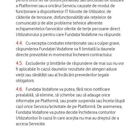
a Platformei sau a oricărui Serviciu cauzate de modul de
funcționare a dispozitivelor IT folosite de Utilizator, de
căderile de tensiune, disfuncționalități ale rețelelor de
comunicații și de alte probleme tehnice aferente
echipamentelor/serviciilor oferite de terțe persoane direct
Utilizatorului și pentru care Fundația Vodafone nu răspunde.
4.4.
Cu excepția conduitei intenționate sau a culpei grave,
răspunderea Fundației Vodafone va fi limitată la daunele
directe previzibile in momentul încheierii contractului.
4.5.
Excluderile și limitările de răspundere de mai sus nu vor
fi aplicabile în cazul daunelor rezultate din atingeri aduse
vieții sau sănătății sau al încălcării prevederilor legale
obligatorii.
4.6.
Fundația Vodafone va putea, fără nicio notificare
prealabilă, să elimine, să schimbe sau să adauge orice
informație pe Platformă, sau poate suspenda sau înceta (după
caz) orice Serviciu/activitate de pe Platformă. De asemenea,
Fundația Vodafone va putea decide închiderea conturilor
Utilizatorilor în cazul în care aceștia nu mai au dreptul de a
accesa Serviciile.