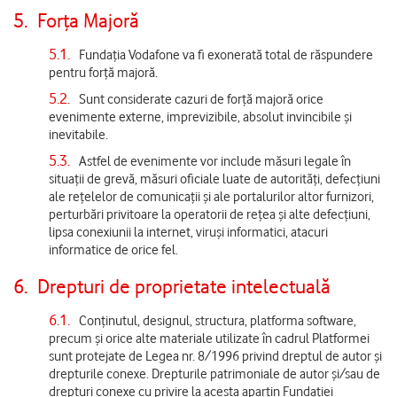
5.
Forța Majoră
5.1.
Fundația Vodafone va fi exonerată total de răspundere
pentru forță majoră.
5.2.
Sunt considerate cazuri de forță majoră orice
evenimente externe, imprevizibile, absolut invincibile şi
inevitabile.
5.3.
Astfel de evenimente vor include măsuri legale în
situații de grevă, măsuri oficiale luate de autorități, defecțiuni
ale rețelelor de comunicații și ale portalurilor altor furnizori,
perturbări privitoare la operatorii de rețea și alte defecțiuni,
lipsa conexiunii la internet, viruși informatici, atacuri
informatice de orice fel.
6.
Drepturi de proprietate intelectuală
6.1.
Conținutul, designul, structura, platforma software,
precum şi orice alte materiale utilizate în cadrul Platformei
sunt protejate de Legea nr. 8/1996 privind dreptul de autor şi
drepturile conexe. Drepturile patrimoniale de autor și/sau de
drepturi conexe cu privire la acesta aparțin Fundației