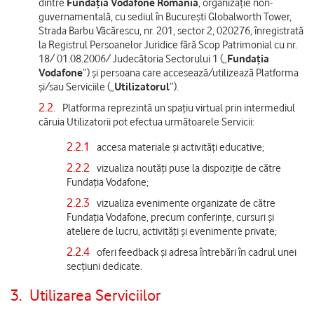
dintre
Fundația Vodafone România
, organizație non-
guvernamentală, cu sediul în București Globalworth Tower,
Strada Barbu Văcărescu, nr. 201, sector 2, 020276, înregistrată
la Registrul Persoanelor Juridice fără Scop Patrimonial cu nr.
18/ 01.08.2006/ Judecătoria Sectorului 1 („
Fundația
Vodafone
”) și persoana care accesează/utilizează Platforma
și/sau Serviciile („
Utilizatorul
”).
2.2.
Platforma reprezintă un spațiu virtual prin intermediul
căruia Utilizatorii pot efectua următoarele Servicii:
2.2.1
accesa materiale și activități educative;
2.2.2
vizualiza noutăți puse la dispoziție de către
Fundația Vodafone;
2.2.3
vizualiza evenimente organizate de către
Fundația Vodafone, precum conferințe, cursuri și
ateliere de lucru, activități și evenimente private;
2.2.4
oferi feedback și adresa întrebări în cadrul unei
secțiuni dedicate.
3.
Utilizarea Serviciilor